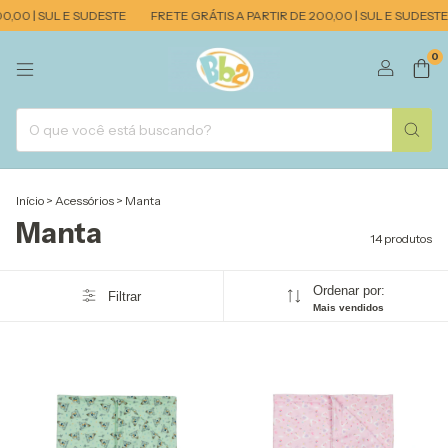
00 | SUL E SUDESTE
FRETE GRÁTIS A PARTIR DE 200,00 | SUL E SUDESTE
0
Início
>
Acessórios
>
Manta
Manta
14 produtos
Ordenar por:
Filtrar
Mais vendidos