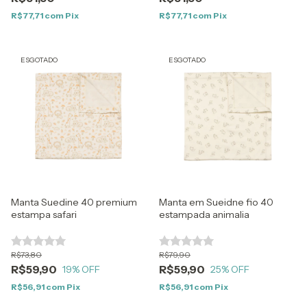
R$77,71
com
Pix
R$77,71
com
Pix
ESGOTADO
ESGOTADO
Manta Suedine 40 premium
Manta em Sueidne fio 40
estampa safari
estampada animalia
R$73,80
R$79,90
R$59,90
R$59,90
19
% OFF
25
% OFF
R$56,91
com
Pix
R$56,91
com
Pix