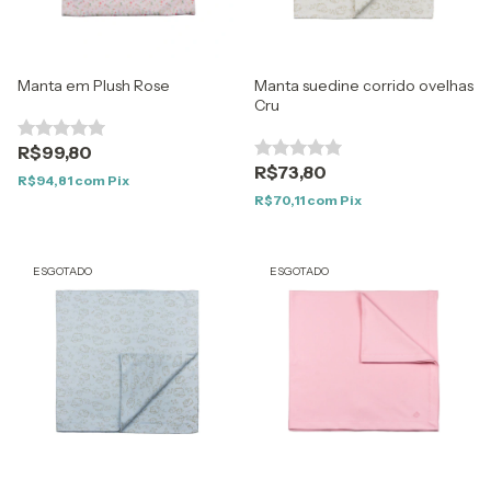
Manta em Plush Rose
Manta suedine corrido ovelhas
Cru
R$99,80
R$73,80
R$94,81
com
Pix
R$70,11
com
Pix
ESGOTADO
ESGOTADO