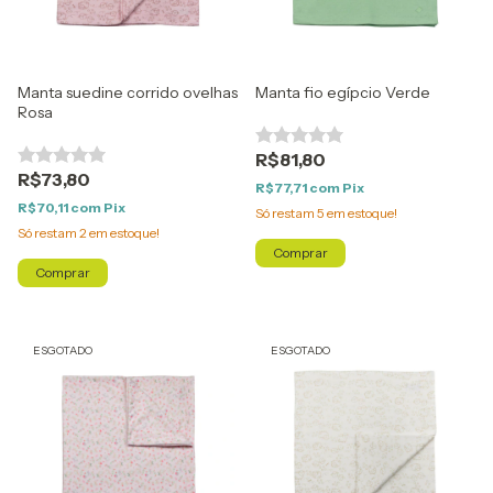
Manta suedine corrido ovelhas
Manta fio egípcio Verde
Rosa
R$81,80
R$73,80
R$77,71
com
Pix
R$70,11
com
Pix
Só restam
5
em estoque!
Só restam
2
em estoque!
Comprar
Comprar
ESGOTADO
ESGOTADO