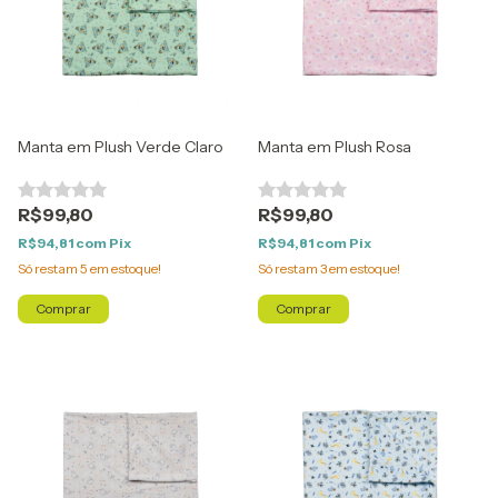
Manta em Plush Verde Claro
Manta em Plush Rosa
R$99,80
R$99,80
R$94,81
com
Pix
R$94,81
com
Pix
Só restam
5
em estoque!
Só restam
3
em estoque!
Comprar
Comprar