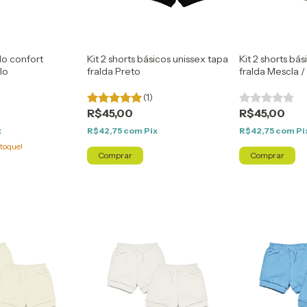
do confort
Kit 2 shorts básicos unissex tapa
Kit 2 shorts bá
lo
fralda Preto
fralda Mescla 
(1)
R$45,00
R$45,00
x
R$42,75
com
Pix
R$42,75
com
Pi
toque!
Comprar
Comprar