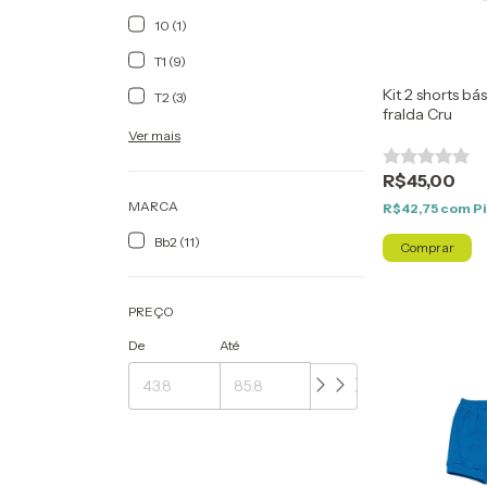
10 (1)
T1 (9)
Kit 2 shorts bá
T2 (3)
fralda Cru
Ver mais
R$45,00
MARCA
R$42,75
com
P
Bb2 (11)
Comprar
PREÇO
De
Até