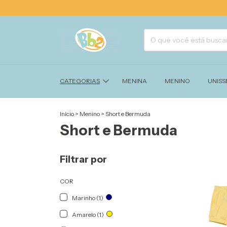
CATEGORIAS
MENINA
MENINO
UNISS
Início
>
Menino
>
Short e Bermuda
Short e Bermuda
Filtrar por
COR
Marinho (1)
Amarelo (1)