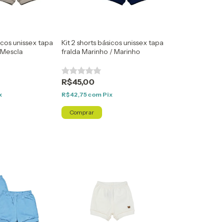
sicos unissex tapa
Kit 2 shorts básicos unissex tapa
/ Mescla
fralda Marinho / Marinho
R$45,00
x
R$42,75
com
Pix
Comprar