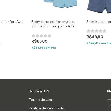
o confort Azul
Body curto com shorts cós
Shorts Jeans e
confort no fio egípcio Azul
R$49,90
R$85,80
x
R$47,41
com
Pi
R$81,51
com
Pix
Sobre a Bb2
Ne
Termo de Uso
Politica de Reembolso