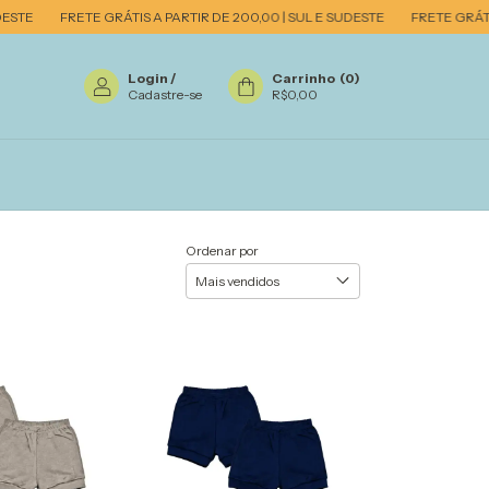
TE
FRETE GRÁTIS A PARTIR DE 200,00 | SUL E SUDESTE
FRETE GRÁTIS A
Login
/
Carrinho
(
0
)
Cadastre-se
R$0,00
Ordenar por