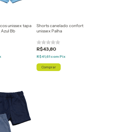
sicos unissex tapa
Shorts canelado confort
/ Azul Bb
unissex Palha
R$43,80
x
R$41,61
com
Pix
Comprar