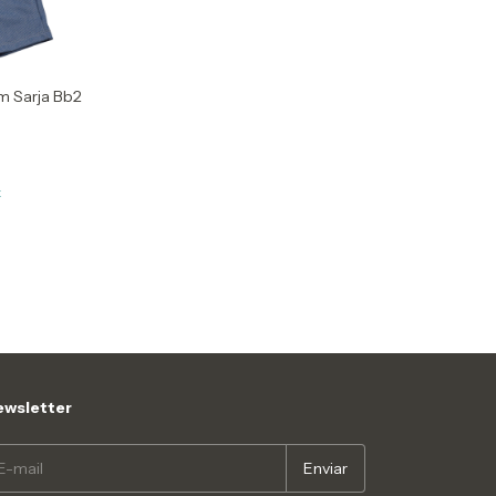
m Sarja Bb2
x
wsletter