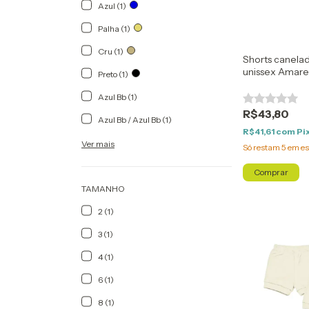
Azul (1)
Palha (1)
Cru (1)
Shorts canela
unissex Amare
Preto (1)
Azul Bb (1)
R$43,80
Azul Bb / Azul Bb (1)
R$41,61
com
Pi
Ver mais
Só restam
5
em es
Comprar
TAMANHO
2 (1)
3 (1)
4 (1)
6 (1)
8 (1)