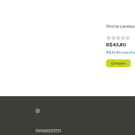
Shorts canelad
R$43,80
R$41,61
com
Pi
Comprar
551146531721