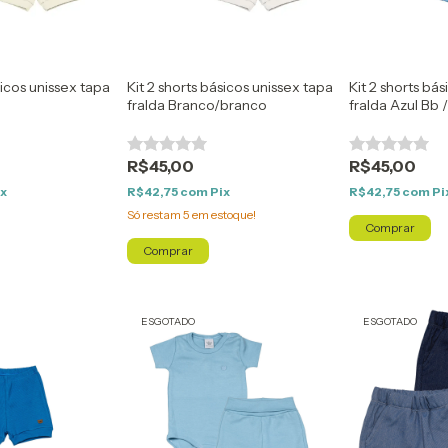
sicos unissex tapa
Kit 2 shorts básicos unissex tapa
Kit 2 shorts bá
fralda Branco/branco
fralda Azul Bb 
R$45,00
R$45,00
ix
R$42,75
com
Pix
R$42,75
com
Pi
Só restam
5
em estoque!
Comprar
Comprar
ESGOTADO
ESGOTADO