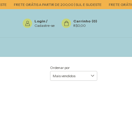
TE
FRETE GRÁTIS A PARTIR DE 200,00 | SUL E SUDESTE
FRETE GRÁTIS A 
Login
/
Carrinho
(
0
)
Cadastre-se
R$0,00
Ordenar por