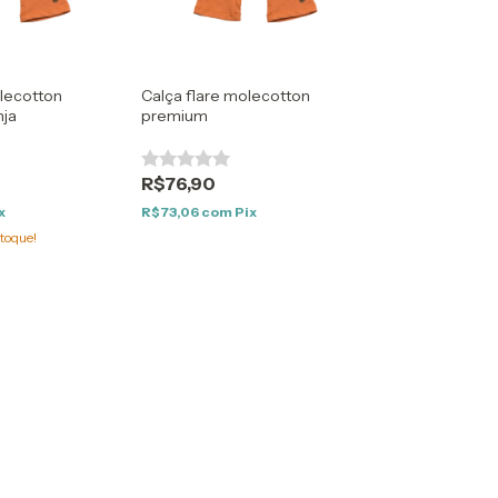
olecotton
Calça flare molecotton
nja
premium
R$76,90
x
R$73,06
com
Pix
toque!