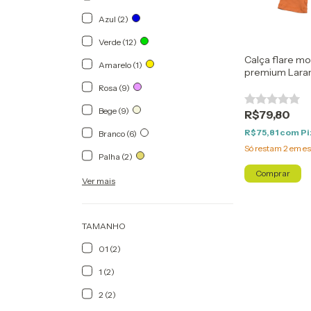
Azul (2)
Verde (12)
Calça flare m
Amarelo (1)
premium Lara
Rosa (9)
Bege (9)
R$79,80
R$75,81
com
Pi
Branco (6)
Só restam
2
em es
Palha (2)
Comprar
Ver mais
TAMANHO
01 (2)
1 (2)
2 (2)