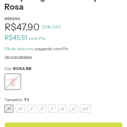
Rosa
R$59,90
R$47,90
20
% OFF
R$45,51
com
Pix
5% de desconto
pagando com Pix
Ver mais detalhes
Cor:
ROSA BB
Tamanho:
T1
T1
T2
2
3
P
M
G
GG