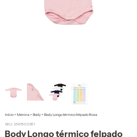
Início
>
Menina
>
Body
>
Body Longo térmico felpado Rosa
SKU:
2561500351
Body Longo térmico felpado