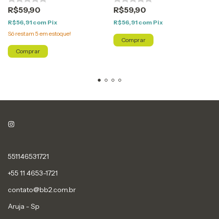
R$59,90
R$59,90
R$56,91
com
Pix
R$56,91
com
Pix
Só restam
5
em estoque!
Comprar
Comprar
551146531721
+55 11 4653-1721
contato@bb2.com.br
Aruja - Sp