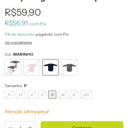
R$59,90
R$56,91
com
Pix
5% de desconto
pagando com Pix
Ver mais detalhes
Cor:
MARINHO
Tamanho:
P
T1
T2
2
3
P
M
G
GG
Atenção, última peça!