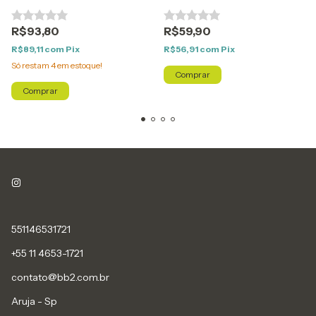
R$93,80
R$59,90
R$89,11
com
Pix
R$56,91
com
Pix
Só restam
4
em estoque!
Comprar
Comprar
551146531721
+55 11 4653-1721
contato@bb2.com.br
Aruja - Sp