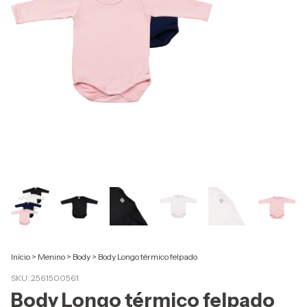
Início
>
Menino
>
Body
>
Body Longo térmico felpado
SKU:
2561500561
Body Longo térmico felpado