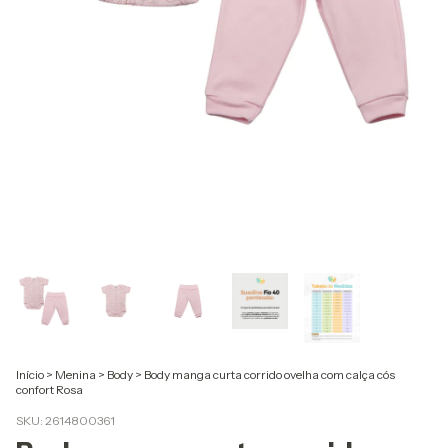
Início
>
Menina
>
Body
>
Body manga curta corrido ovelha com calça cós
confort Rosa
SKU:
2614800361