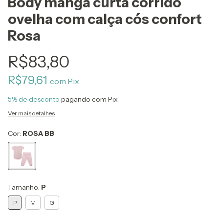
Body manga curta corrido
ovelha com calça cós confort
Rosa
R$83,80
R$79,61
com
Pix
5% de desconto
pagando com Pix
Ver mais detalhes
Cor:
ROSA BB
Tamanho:
P
P
M
G