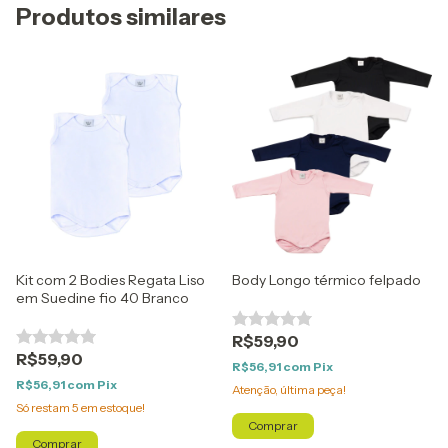
Produtos similares
Kit com 2 Bodies Regata Liso
Body Longo térmico felpado
em Suedine fio 40 Branco
R$59,90
R$59,90
R$56,91
com
Pix
R$56,91
com
Pix
Atenção, última peça!
Só restam
5
em estoque!
Comprar
Comprar