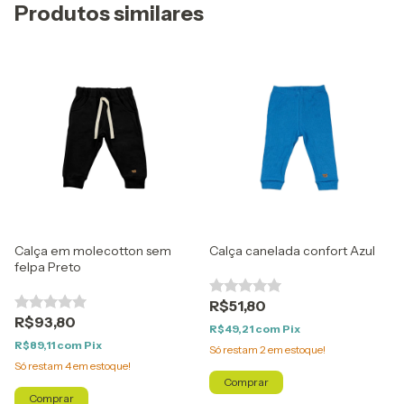
Produtos similares
Calça em molecotton sem
Calça canelada confort Azul
felpa Preto
R$51,80
R$93,80
R$49,21
com
Pix
R$89,11
com
Pix
Só restam
2
em estoque!
Só restam
4
em estoque!
Comprar
Comprar