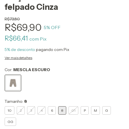
felpado Cinza
R$73,80
R$69,90
5
% OFF
R$66,41
com
Pix
5% de desconto
pagando com Pix
Ver mais detalhes
Cor:
MESCLA ESCURO
Tamanho:
8
10
2
3
4
6
8
01
P
M
G
GG