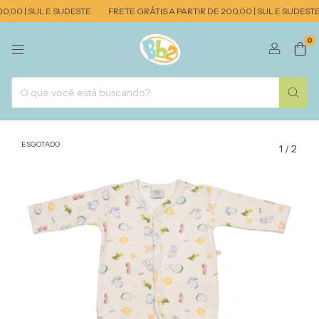
,00 | SUL E SUDESTE
FRETE GRÁTIS A PARTIR DE 200,00 | SUL E SUDESTE
0
ESGOTADO
1
/
2