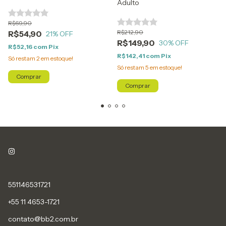
Adulto
R$69,90
R$212,90
R$54,90
21
% OFF
R$149,90
30
% OFF
R$52,16
com
Pix
R$142,41
com
Pix
Só restam
2
em estoque!
Só restam
5
em estoque!
Comprar
Comprar
551146531721
+55 11 4653-1721
contato@bb2.com.br