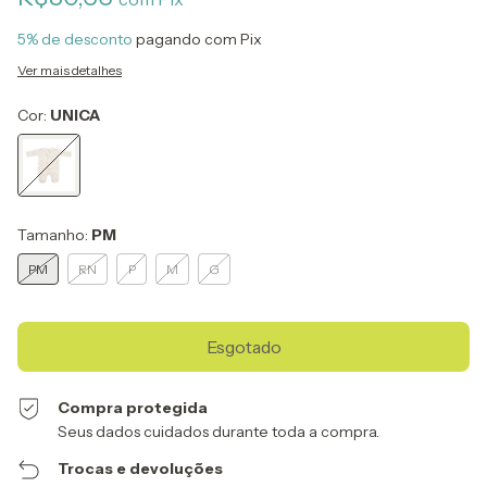
5% de desconto
pagando com Pix
Ver mais detalhes
Cor:
UNICA
Tamanho:
PM
PM
RN
P
M
G
Compra protegida
Seus dados cuidados durante toda a compra.
Trocas e devoluções