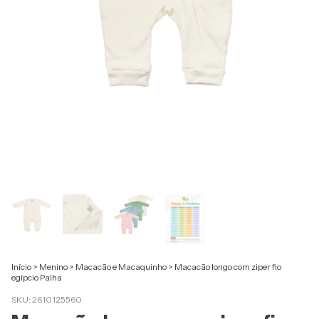
Início
>
Menino
>
Macacão e Macaquinho
>
Macacão longo com ziper fio
egípcio Palha
SKU:
2610125560