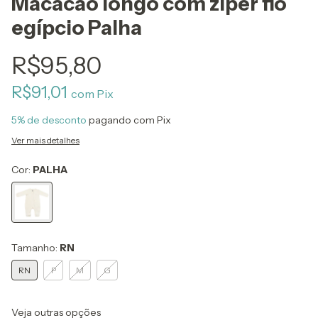
Macacão longo com ziper fio
egípcio Palha
R$95,80
R$91,01
com
Pix
5% de desconto
pagando com Pix
Ver mais detalhes
Cor:
PALHA
Tamanho:
RN
RN
P
M
G
Veja outras opções