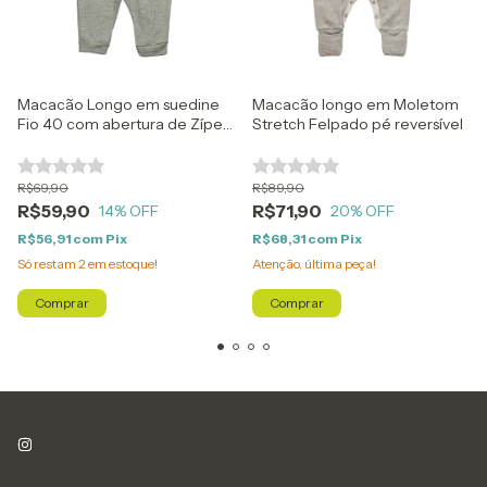
Macacão Longo em suedine
Macacão longo em Moletom
Fio 40 com abertura de Zíper
Stretch Felpado pé reversível
Mescla Escuro
R$69,90
R$89,90
R$59,90
R$71,90
14
% OFF
20
% OFF
R$56,91
com
Pix
R$68,31
com
Pix
Só restam
2
em estoque!
Atenção, última peça!
Comprar
Comprar